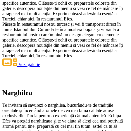
specifice autentice. Clătește-ți ochii cu preparatele colorate din
galerie, descoperă noutățile din meniu și vezi ce fel de mâncare îți
atrage cel mai mult atenția. Experimentează adevărata esență a
Turciei, chiar aici, în restaurantul Efes.
Pășește în restaurantul nostru turcesc și vei fi transportat direct în
inima Istanbulului. Cufundă-te în atmosfera bogată și vibrantă a
restaurantului nostru care îmbină un design elegant cu elemente
specifice autentice. Clătește-ți ochii cu preparatele colorate din
galerie, descoperă noutățile din meniu și vezi ce fel de mâncare îți
atrage cel mai mult atenția. Experimentează adevărata esență a
Turciei, chiar aici, în restaurantul Efes.
Vezi galerie
Narghilea
Te invităm să savurezi o narghilea, bucurându-te de tradițiile
orientale și încercând aromele de cea mai bună calitate aduse
exclusiv din Turcia pentru o experiență cât mai autentică. Echipa
Efes va pregăti narghileaua și te va ajuta să alegi cea mai potrivită
aromă pentru tine, preparată cu cel mai fin tutun, astfel ca tu să