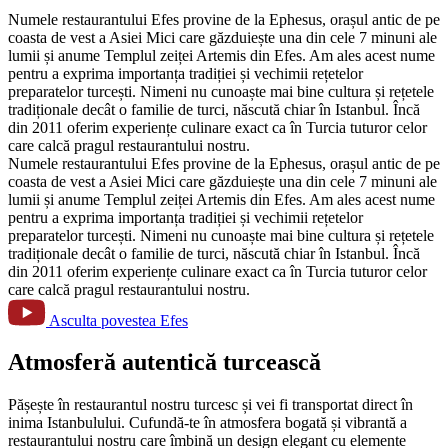
Numele restaurantului Efes provine de la Ephesus, orașul antic de pe
coasta de vest a Asiei Mici care găzduiește una din cele 7 minuni ale
lumii și anume Templul zeiței Artemis din Efes. Am ales acest nume
pentru a exprima importanța tradiției și vechimii rețetelor
preparatelor turcești. Nimeni nu cunoaște mai bine cultura și rețetele
tradiționale decât o familie de turci, născută chiar în Istanbul. Încă
din 2011 oferim experiențe culinare exact ca în Turcia tuturor celor
care calcă pragul restaurantului nostru.
Numele restaurantului Efes provine de la Ephesus, orașul antic de pe
coasta de vest a Asiei Mici care găzduiește una din cele 7 minuni ale
lumii și anume Templul zeiței Artemis din Efes. Am ales acest nume
pentru a exprima importanța tradiției și vechimii rețetelor
preparatelor turcești. Nimeni nu cunoaște mai bine cultura și rețetele
tradiționale decât o familie de turci, născută chiar în Istanbul. Încă
din 2011 oferim experiențe culinare exact ca în Turcia tuturor celor
care calcă pragul restaurantului nostru.
Asculta povestea Efes
Atmosferă autentică turcească
Pășește în restaurantul nostru turcesc și vei fi transportat direct în
inima Istanbulului. Cufundă-te în atmosfera bogată și vibrantă a
restaurantului nostru care îmbină un design elegant cu elemente