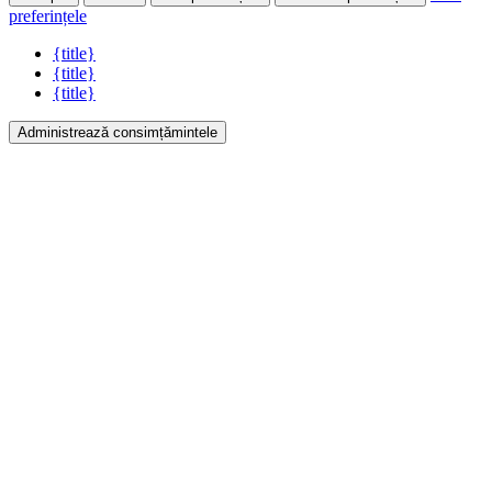
preferințele
{title}
{title}
{title}
Administrează consimțămintele