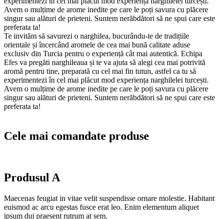
experimentezi în cel mai plăcut mod experiența narghilelei turcești.
Avem o mulțime de arome inedite pe care le poți savura cu plăcere
singur sau alături de prieteni. Suntem nerăbdători să ne spui care este
preferata ta!
Te invităm să savurezi o narghilea, bucurându-te de tradițiile
orientale și încercând aromele de cea mai bună calitate aduse
exclusiv din Turcia pentru o experiență cât mai autentică. Echipa
Efes va pregăti narghileaua și te va ajuta să alegi cea mai potrivită
aromă pentru tine, preparată cu cel mai fin tutun, astfel ca tu să
experimentezi în cel mai plăcut mod experiența narghilelei turcești.
Avem o mulțime de arome inedite pe care le poți savura cu plăcere
singur sau alături de prieteni. Suntem nerăbdători să ne spui care este
preferata ta!
Cele mai comandate produse
Produsul A
Maecenas feugiat in vitae velit suspendisse ornare molestie. Habitant
euismod ac arcu egestas fusce erat leo. Enim elementum aliquet
ipsum dui praesent rutrum at sem.