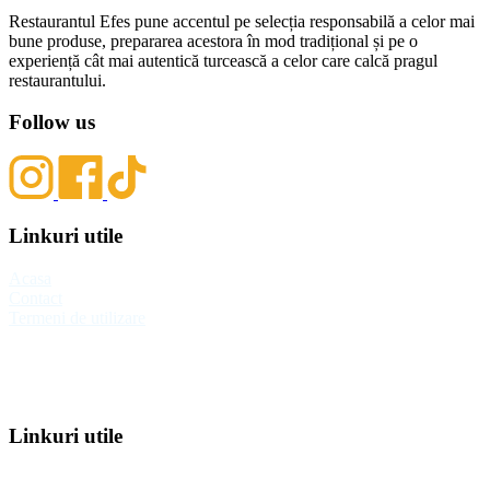
Restaurantul Efes pune accentul pe selecția responsabilă a celor mai
bune produse, prepararea acestora în mod tradițional și pe o
experiență cât mai autentică turcească a celor care calcă pragul
restaurantului.
Follow us
Linkuri utile
Acasa
Contact
Termeni de utilizare
Linkuri utile
Acasa