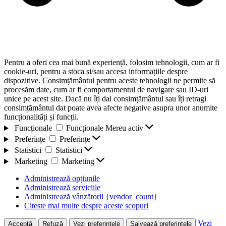
Pentru a oferi cea mai bună experiență, folosim tehnologii, cum ar fi
cookie-uri, pentru a stoca și/sau accesa informațiile despre
dispozitive. Consimțământul pentru aceste tehnologii ne permite să
procesăm date, cum ar fi comportamentul de navigare sau ID-uri
unice pe acest site. Dacă nu îți dai consimțământul sau îți retragi
consimțământul dat poate avea afecte negative asupra unor anumite
funcționalități și funcții.
Funcționale
Funcționale
Mereu activ
Preferințe
Preferințe
Statistici
Statistici
Marketing
Marketing
Administrează opțiunile
Administrează serviciile
Administrează vânzătorii {vendor_count}
Citește mai multe despre aceste scopuri
Vezi
Acceptă
Refuză
Vezi preferințele
Salvează preferințele