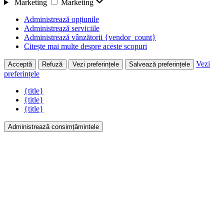
Marketing
Marketing
Administrează opțiunile
Administrează serviciile
Administrează vânzătorii {vendor_count}
Citește mai multe despre aceste scopuri
Vezi
Acceptă
Refuză
Vezi preferințele
Salvează preferințele
preferințele
{title}
{title}
{title}
Administrează consimțămintele