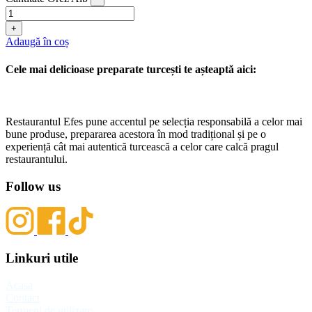
+
Adaugă în coș
Cele mai delicioase preparate turcești te așteaptă aici:
Restaurantul Efes pune accentul pe selecția responsabilă a celor mai
bune produse, prepararea acestora în mod tradițional și pe o
experiență cât mai autentică turcească a celor care calcă pragul
restaurantului.
Follow us
Linkuri utile
Acasa
Contact
Termeni de utilizare