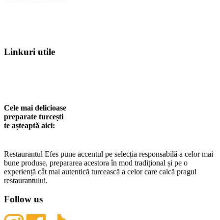
Linkuri utile
Acasa
Contact
Termeni de utilizare
Cele mai delicioase
preparate turcești
te așteaptă aici:
Restaurantul Efes pune accentul pe selecția responsabilă a celor mai
bune produse, prepararea acestora în mod tradițional și pe o
experiență cât mai autentică turcească a celor care calcă pragul
restaurantului.
Follow us